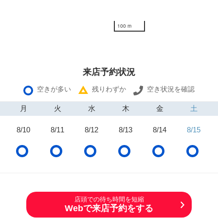
100 m
来店予約状況
空きが多い
残りわずか
空き状況を確認
月
火
水
木
金
土
8/10
8/11
8/12
8/13
8/14
8/15
店頭での待ち時間を短縮
Webで来店予約をする