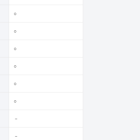
○
○
○
○
○
○
－
－