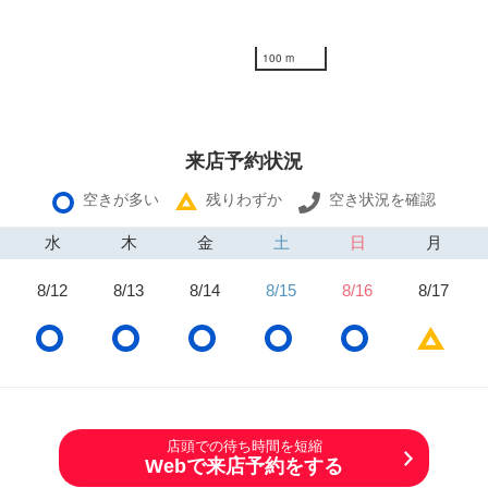
100 m
来店予約状況
空きが多い
残りわずか
空き状況を確認
水
木
金
土
日
月
8/12
8/13
8/14
8/15
8/16
8/17
店頭での待ち時間を短縮
Webで来店予約をする