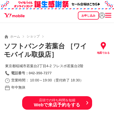
お申し込み
SEARCH
料金
製品
サービス
サポート
eSIM/SIM
ショップ
ホーム
ソフトバンク若葉台 ［ワイ
モバイル取扱店］
地図でみる
東京都稲城市若葉台2丁目4‐2 フレスポ若葉台2階
電話番号：042-350-7277
営業時間： 10:00～19:00（受付終了 18:30）
年中無休
店頭での待ち時間を短縮
Webで来店予約をする