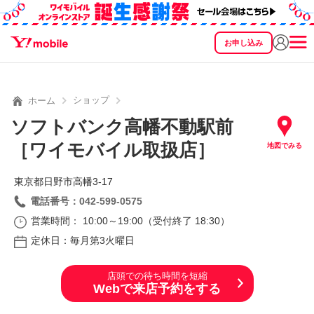
お申し込み
SEARCH
料金
製品
サービス
サポート
eSIM/SIM
ショップ
ホーム
ソフトバンク高幡不動駅前
［ワイモバイル取扱店］
地図でみる
東京都日野市高幡3‐17
電話番号：042-599-0575
営業時間： 10:00～19:00（受付終了 18:30）
定休日：毎月第3火曜日
店頭での待ち時間を短縮
Webで来店予約をする