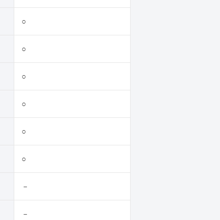
○
○
○
○
○
○
－
－