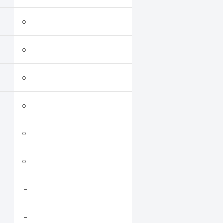
○
○
○
○
○
○
－
－