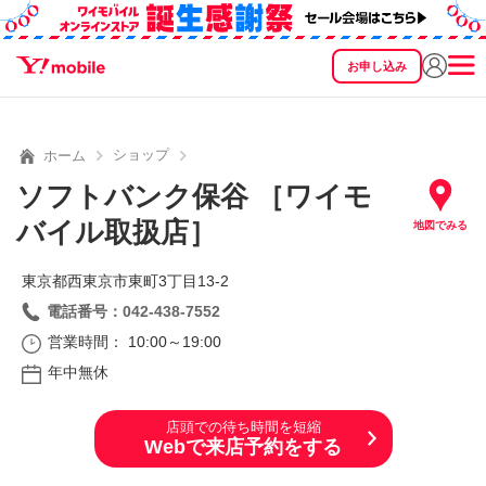
お申し込み
SEARCH
料金
製品
サービス
サポート
eSIM/SIM
ショップ
ホーム
ソフトバンク保谷 ［ワイモ
バイル取扱店］
地図でみる
東京都西東京市東町3丁目13‐2
電話番号：042-438-7552
営業時間： 10:00～19:00
年中無休
店頭での待ち時間を短縮
Webで来店予約をする