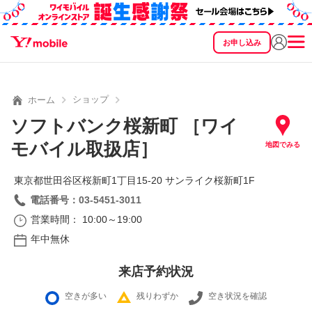
お申し込み
SEARCH
料金
製品
サービス
サポート
eSIM/SIM
ショップ
ホーム
ソフトバンク桜新町 ［ワイ
モバイル取扱店］
地図でみる
東京都世田谷区桜新町1丁目15‐20 サンライク桜新町1F
電話番号：03-5451-3011
営業時間： 10:00～19:00
年中無休
来店予約状況
空きが多い
残りわずか
空き状況を確認