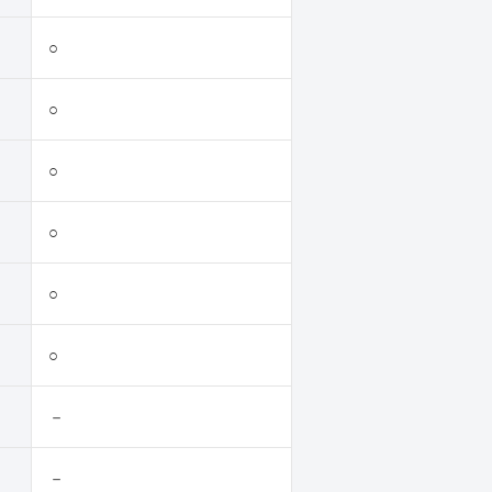
○
○
○
○
○
○
－
－