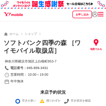
お申し込み
SEARCH
料金
製品
サービス
サポート
eSIM/SIM
ショップ
ホーム
ソフトバンク四季の森 ［ワ
イモバイル取扱店］
地図でみる
神奈川県横浜市旭区上白根町853‐7
電話番号：045-959-3431
営業時間： 10:00～19:00
年中無休
来店予約状況
空きが多い
残りわずか
空き状況を確認