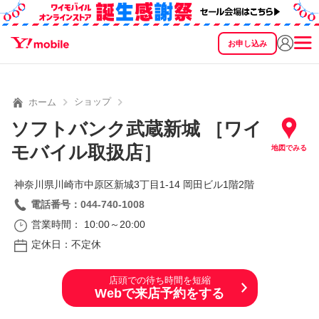
お申し込み
SEARCH
料金
製品
サービス
サポート
eSIM/SIM
ショップ
ホーム
ソフトバンク武蔵新城 ［ワイ
モバイル取扱店］
地図でみる
神奈川県川崎市中原区新城3丁目1‐14 岡田ビル1階2階
電話番号：044-740-1008
営業時間： 10:00～20:00
定休日：不定休
店頭での待ち時間を短縮
Webで来店予約をする