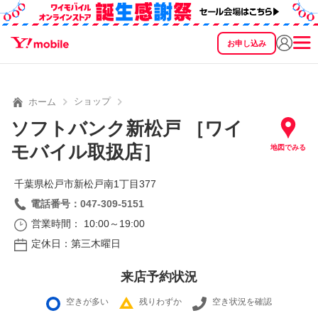
お申し込み
SEARCH
料金
製品
サービス
サポート
eSIM/SIM
ショップ
ホーム
ソフトバンク新松戸 ［ワイ
モバイル取扱店］
地図でみる
千葉県松戸市新松戸南1丁目377
電話番号：047-309-5151
営業時間： 10:00～19:00
定休日：第三木曜日
来店予約状況
空きが多い
残りわずか
空き状況を確認