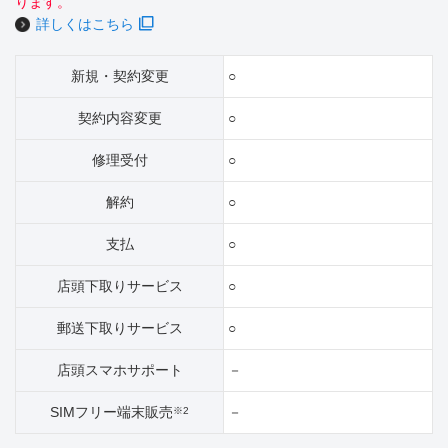
ります。
詳しくはこちら
新規・契約変更
○
契約内容変更
○
修理受付
○
解約
○
支払
○
店頭下取りサービス
○
郵送下取りサービス
○
店頭スマホサポート
－
SIMフリー端末販売
－
※2