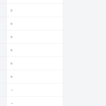
○
○
○
○
○
○
－
－