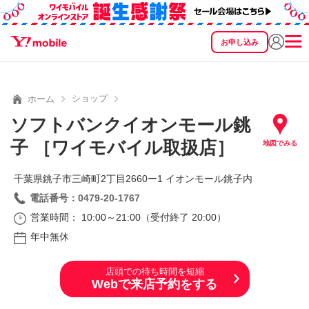
お申し込み
SEARCH
料金
製品
サービス
サポート
eSIM/SIM
ショップ
ホーム
ソフトバンクイオンモール銚
子 ［ワイモバイル取扱店］
地図でみる
千葉県銚子市三崎町2丁目2660ー1 イオンモール銚子内
電話番号：0479-20-1767
営業時間： 10:00～21:00（受付終了 20:00）
年中無休
店頭での待ち時間を短縮
Webで来店予約をする