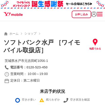
お申し込み
SEARCH
料金
製品
サービス
サポート
eSIM/SIM
ショップ
ホーム
ソフトバンク水戸 ［ワイモ
バイル取扱店］
地図でみる
茨城県水戸市元吉田町1056‐1
電話番号：0120-523-450
営業時間： 10:00～19:00
定休日：第二水曜日
来店予約状況
空きが多い
残りわずか
空き状況を確認