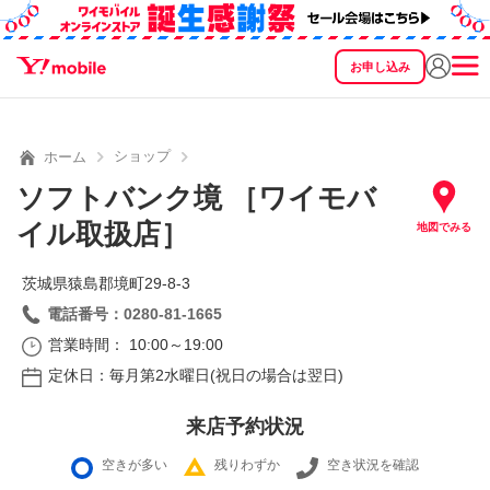
お申し込み
SEARCH
料金
製品
サービス
サポート
eSIM/SIM
ショップ
ホーム
ソフトバンク境 ［ワイモバ
イル取扱店］
地図でみる
茨城県猿島郡境町29‐8‐3
電話番号：0280-81-1665
営業時間： 10:00～19:00
定休日：毎月第2水曜日(祝日の場合は翌日)
来店予約状況
空きが多い
残りわずか
空き状況を確認