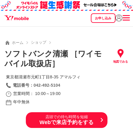
お申し込み
SEARCH
料金
製品
サービス
サポート
eSIM/SIM
ショップ
ホーム
ソフトバンク清瀬 ［ワイモ
バイル取扱店］
地図でみる
東京都清瀬市元町1丁目8‐35 アマルフィ
電話番号：042-492-5104
営業時間： 10:00～19:00
年中無休
店頭での待ち時間を短縮
Webで来店予約をする