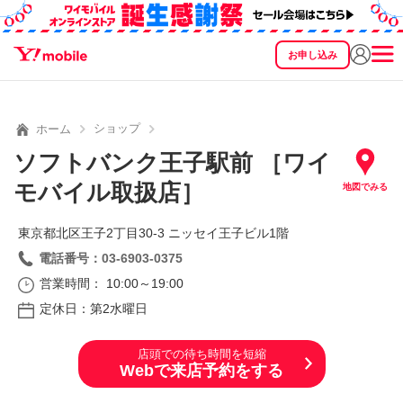
お申し込み
SEARCH
料金
製品
サービス
サポート
eSIM/SIM
ショップ
ホーム
ソフトバンク王子駅前 ［ワイ
モバイル取扱店］
地図でみる
東京都北区王子2丁目30‐3 ニッセイ王子ビル1階
電話番号：03-6903-0375
営業時間： 10:00～19:00
定休日：第2水曜日
店頭での待ち時間を短縮
Webで来店予約をする