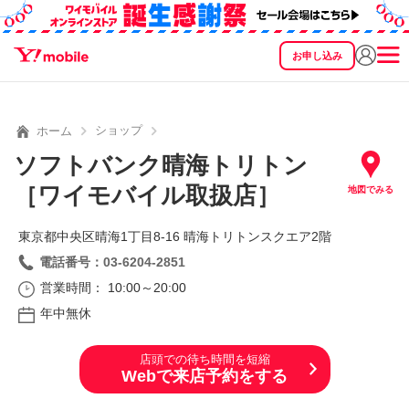
お申し込み
SEARCH
料金
製品
サービス
サポート
eSIM/SIM
ショップ
ホーム
ソフトバンク晴海トリトン
［ワイモバイル取扱店］
地図でみる
東京都中央区晴海1丁目8‐16 晴海トリトンスクエア2階
電話番号：03-6204-2851
営業時間： 10:00～20:00
年中無休
店頭での待ち時間を短縮
Webで来店予約をする