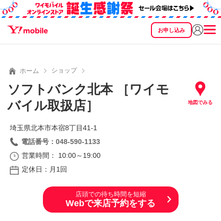
お申し込み
SEARCH
料金
製品
サービス
サポート
eSIM/SIM
ショップ
ホーム
ソフトバンク北本 ［ワイモ
バイル取扱店］
地図でみる
埼玉県北本市本宿8丁目41‐1
電話番号：048-590-1133
営業時間： 10:00～19:00
定休日：月1回
店頭での待ち時間を短縮
Webで来店予約をする