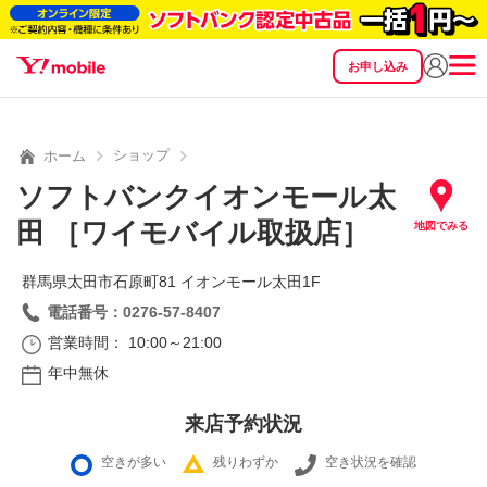
お申し込み
SEARCH
料金
製品
サービス
サポート
eSIM/SIM
ショップ
ホーム
ソフトバンクイオンモール太
田 ［ワイモバイル取扱店］
地図でみる
群馬県太田市石原町81 イオンモール太田1F
電話番号：0276-57-8407
営業時間： 10:00～21:00
年中無休
来店予約状況
空きが多い
残りわずか
空き状況を確認