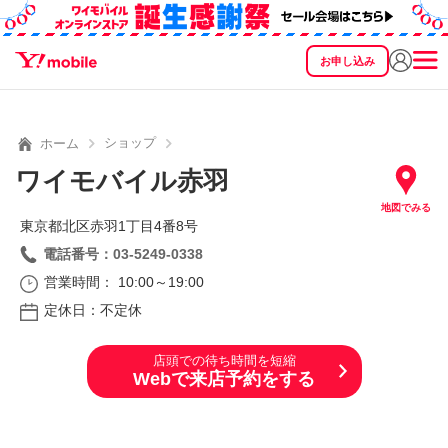
お申し込み
SEARCH
料金
製品
サービス
サポート
eSIM/SIM
ショップ
ホーム
ワイモバイル赤羽
地図でみる
東京都北区赤羽1丁目4番8号
電話番号：03-5249-0338
営業時間： 10:00～19:00
定休日：不定休
店頭での待ち時間を短縮
Webで来店予約をする