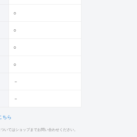
○
○
○
○
－
－
こちら
材についてはショップまでお問い合わせください。