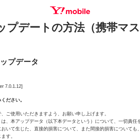
プデートの方法（携帯マスター
SEARCH
アップデータ
.0.1.12]
みください。
で、ご使用いただきますよう、お願い申し上げます。
）は、本アップデータ（以下本データという）について、一切責任を
において生じた、直接的損害について、また間接的損害についても、
じます。