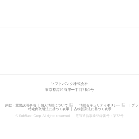
ソフトバンク株式会社
東京都港区海岸一丁目7番1号
約款・重要説明事項
個人情報について
情報セキュリティポリシー
プラ
特定商取引法に基づく表示
古物営業法に基づく表示
© SoftBank Corp. All rights reserved.
電気通信事業登録番号：第72号