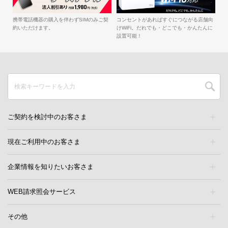
簡
iル
携帯電話機器の購入を伴わずSIMのみご契
コンセントがあればすぐにつながる店舗向
約いただけます。
けWiFi。だれでも・どこでも・かんたんに
設置可能！
ご契約を検討中のお客さま
現在ご利用中のお客さま
企業情報を知りたいお客さま
WEB請求照会サービス
その他