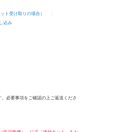
キット受け取りの場合）
し込み
す。必要事項をご確認の上ご返送くださ
（佐川急便）」にて「送付キット」をお