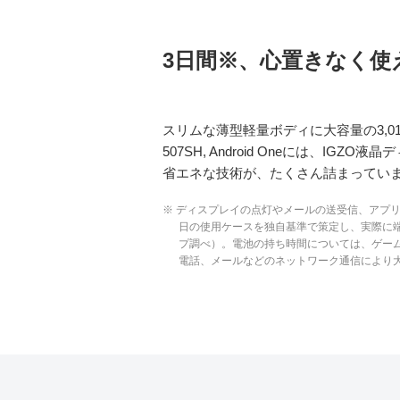
3日間※、心置きなく使
スリムな薄型軽量ボディに大容量の3,0
507SH, Android Oneには、IG
省エネな技術が、たくさん詰まってい
※ ディスプレイの点灯やメールの送受信、アプ
日の使用ケースを独自基準で策定し、実際に
プ調べ）。電池の持ち時間については、ゲー
電話、メールなどのネットワーク通信により