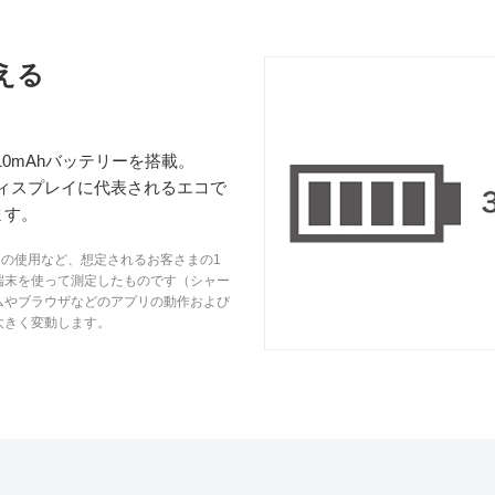
える
10mAhバッテリーを搭載。
ZO液晶ディスプレイに代表されるエコで
ます。
リの使用など、想定されるお客さまの1
端末を使って測定したものです（シャー
ムやブラウザなどのアプリの動作および
大きく変動します。