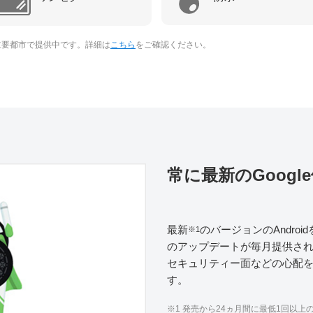
の主要都市で提供中です。詳細は
こちら
をご確認ください。
常に最新のGoogl
最新
のバージョンのAndro
※1
のアップデートが毎月提供さ
セキュリティー面などの心配
す。
※1 発売から24ヵ月間に最低1回以