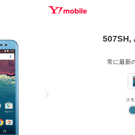
SEARCH
507SH, 
常に最新の
スモ