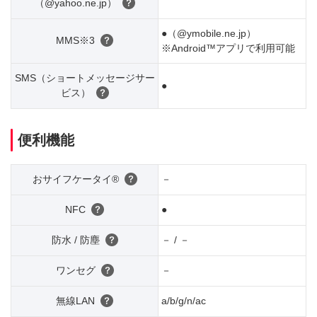
（@yahoo.ne.jp）
●（@ymobile.ne.jp）
MMS
※3
※Android™アプリで利用可能
SMS（ショートメッセージサー
●
ビス）
便利機能
おサイフケータイ®
－
NFC
●
防水 / 防塵
－ / －
ワンセグ
－
無線LAN
a/b/g/n/ac