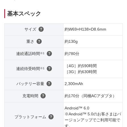
基本スペック
サイズ
約W69×H138×D8.6mm
重さ
約130g
連続通話時間
約780分
※1
［4G］約590時間
連続待受時間
※1
［3G］約630時間
バッテリー容量
2,300mAh
充電時間
約170分（同梱ACアダプタ）
Android™ 6.0
※Android™ 5.0のお客さまはバ
プラットフォーム
ージョンアップでご利用可能で
す。