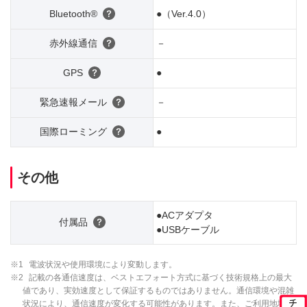
Bluetooth®
●（Ver.4.0）
赤外線通信
－
GPS
●
緊急速報メール
－
国際ローミング
●
その他
●ACアダプタ
付属品
●USBケーブル
※1
電波状況や使用環境により変動します。
※2
記載の各通信速度は、ベストエフォート方式に基づく技術規格上の最大
値であり、実効速度として保証するものではありません。通信環境や混雑
状況により、通信速度が変化する可能性があります。また、ご利用地域に