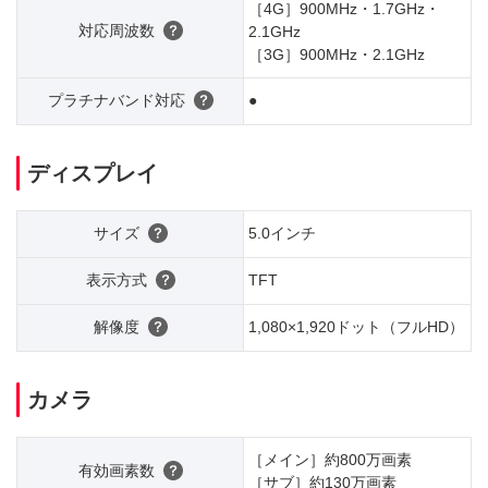
［4G］900MHz・1.7GHz・
対応周波数
2.1GHz
［3G］900MHz・2.1GHz
プラチナバンド対応
●
ディスプレイ
サイズ
5.0インチ
表示方式
TFT
解像度
1,080×1,920ドット（フルHD）
カメラ
［メイン］約800万画素
有効画素数
［サブ］約130万画素