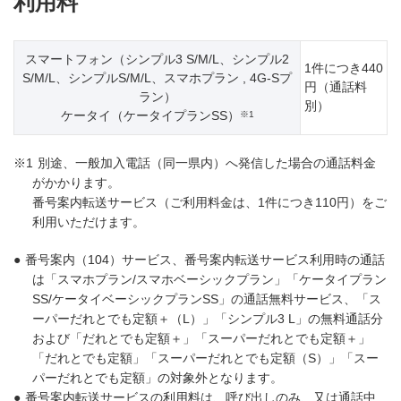
利用料
スマートフォン（シンプル3 S/M/L、シンプル2
1件につき
440
S/M/L、シンプルS/M/L、スマホプラン , 4G-Sプ
円
（通話料
ラン）
別）
ケータイ（ケータイプランSS）
※1
※1
別途、一般加入電話（同一県内）へ発信した場合の通話料金
がかかります。
番号案内転送サービス（ご利用料金は、1件につき
110円
）をご
利用いただけます。
●
番号案内（104）サービス、番号案内転送サービス利用時の通話
は「スマホプラン/スマホベーシックプラン」「ケータイプラン
SS/ケータイベーシックプランSS」の通話無料サービス、「ス
ーパーだれとでも定額＋（L）」「シンプル3 L」の無料通話分
および「だれとでも定額＋」「スーパーだれとでも定額＋」
「だれとでも定額」「スーパーだれとでも定額（S）」「スー
パーだれとでも定額」の対象外となります。
●
番号案内転送サービスの利用料は、呼び出しのみ、又は通話中