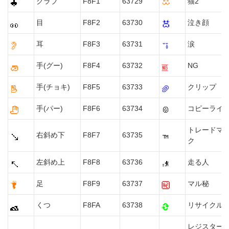
クラブ
F8F1
63729
猫2
目
F8F2
63730
泣き顔
耳
F8F3
63731
涙
手(グー)
F8F4
63732
NG
手(チョキ)
F8F5
63733
クリップ
手(パー)
F8F6
63734
コピーライ
トレードマ
右斜め下
F8F7
63735
ク
左斜め上
F8F8
63736
走る人
足
F8F9
63737
マル秘
くつ
F8FA
63738
リサイクル
レジスター