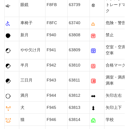
眼鏡
F8FB
63739
トレードマ
ク
車椅子
F8FC
63740
危険・警告
新月
F940
63808
禁止
空室・空席
やや欠け月
F941
63809
空車
半月
F942
63810
合格マーク
満室・満席
三日月
F943
63811
満車
満月
F944
63812
矢印左右
犬
F945
63813
矢印上下
猫
F946
63814
学校