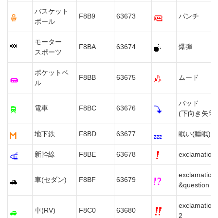
バスケット
F8B9
63673
パンチ
ボール
モーター
F8BA
63674
爆弾
スポーツ
ポケットベ
F8BB
63675
ムード
ル
バッド
電車
F8BC
63676
(下向き矢印)
地下鉄
F8BD
63677
眠い(睡眠)
新幹線
F8BE
63678
exclamation
exclamation
車(セダン)
F8BF
63679
&question
exclamation
車(RV)
F8C0
63680
2