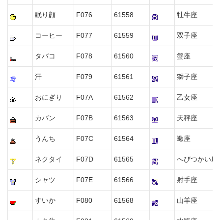
眠り顔
F076
61558
牡牛座
コーヒー
F077
61559
双子座
タバコ
F078
61560
蟹座
汗
F079
61561
獅子座
おにぎり
F07A
61562
乙女座
カバン
F07B
61563
天秤座
うんち
F07C
61564
蠍座
ネクタイ
F07D
61565
へびつかい座
シャツ
F07E
61566
射手座
すいか
F080
61568
山羊座