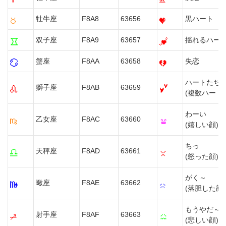
牡牛座
F8A8
63656
黒ハート
双子座
F8A9
63657
揺れるハー
蟹座
F8AA
63658
失恋
ハートたち
獅子座
F8AB
63659
(複数ハート)
わーい
乙女座
F8AC
63660
(嬉しい顔)
ちっ
天秤座
F8AD
63661
(怒った顔)
がく～
蠍座
F8AE
63662
(落胆した顔)
もうやだ～
射手座
F8AF
63663
(悲しい顔)