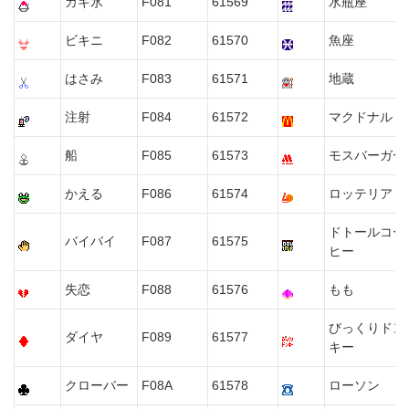
カキ氷
F081
61569
水瓶座
ビキニ
F082
61570
魚座
はさみ
F083
61571
地蔵
注射
F084
61572
マクドナルド
船
F085
61573
モスバーガー
かえる
F086
61574
ロッテリア
ドトールコー
バイバイ
F087
61575
ヒー
失恋
F088
61576
もも
びっくりドン
ダイヤ
F089
61577
キー
クローバー
F08A
61578
ローソン