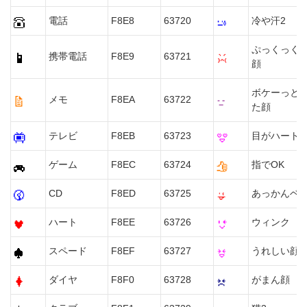
電話
F8E8
63720
冷や汗2
ぷっくっく
携帯電話
F8E9
63721
顔
ボケーっと
メモ
F8EA
63722
た顔
テレビ
F8EB
63723
目がハート
ゲーム
F8EC
63724
指でOK
CD
F8ED
63725
あっかんベ
ハート
F8EE
63726
ウィンク
スペード
F8EF
63727
うれしい顔
ダイヤ
F8F0
63728
がまん顔