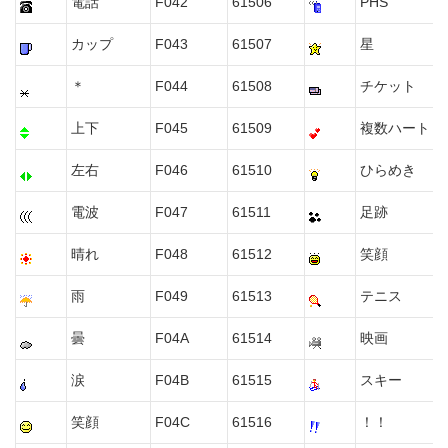
電話
F042
61506
PHS
カップ
F043
61507
星
＊
F044
61508
チケット
上下
F045
61509
複数ハート
左右
F046
61510
ひらめき
電波
F047
61511
足跡
晴れ
F048
61512
笑顔
雨
F049
61513
テニス
曇
F04A
61514
映画
涙
F04B
61515
スキー
笑顔
F04C
61516
！！