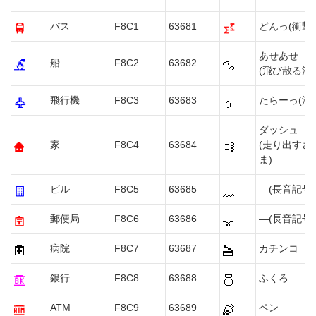
バス
F8C1
63681
どんっ(衝撃)
あせあせ
船
F8C2
63682
(飛び散る汗)
飛行機
F8C3
63683
たらーっ(汗)
ダッシュ
家
F8C4
63684
(走り出すさ
ま)
ビル
F8C5
63685
―(長音記号1
郵便局
F8C6
63686
―(長音記号2
病院
F8C7
63687
カチンコ
銀行
F8C8
63688
ふくろ
ATM
F8C9
63689
ペン