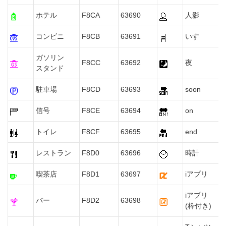
ホテル
F8CA
63690
人影
コンビニ
F8CB
63691
いす
ガソリン
F8CC
63692
夜
スタンド
駐車場
F8CD
63693
soon
信号
F8CE
63694
on
トイレ
F8CF
63695
end
レストラン
F8D0
63696
時計
喫茶店
F8D1
63697
iアプリ
iアプリ
バー
F8D2
63698
(枠付き)