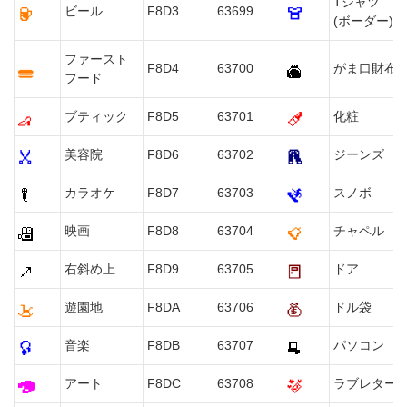
Tシャツ
ビール
F8D3
63699
(ボーダー)
ファースト
F8D4
63700
がま口財布
フード
ブティック
F8D5
63701
化粧
美容院
F8D6
63702
ジーンズ
カラオケ
F8D7
63703
スノボ
映画
F8D8
63704
チャペル
右斜め上
F8D9
63705
ドア
遊園地
F8DA
63706
ドル袋
音楽
F8DB
63707
パソコン
アート
F8DC
63708
ラブレター