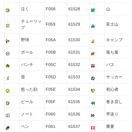
泣く
F058
61528
山
チューリッ
F059
61529
富士山
プ
野球
F05A
61530
キャンプ
ボール
F05B
61531
落ち葉
パンチ
F05C
61532
バス
雷
F05D
61533
サッカー
怒った顔
F05E
61534
初心者
ビール
F05F
61535
巻き戻し
ノート
F060
61536
早送り
ペン
F061
61537
重要