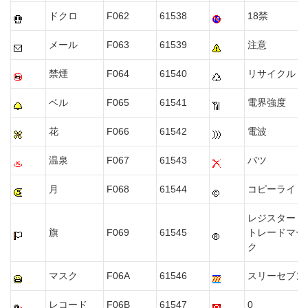
ドクロ
F062
61538
18禁
メール
F063
61539
注意
禁煙
F064
61540
リサイクル
ベル
F065
61541
電界強度
花
F066
61542
電波
温泉
F067
61543
バツ
月
F068
61544
コピーライト
レジスタード
旗
F069
61545
トレードマー
ク
マスク
F06A
61546
スリーセブン
レコード
F06B
61547
0