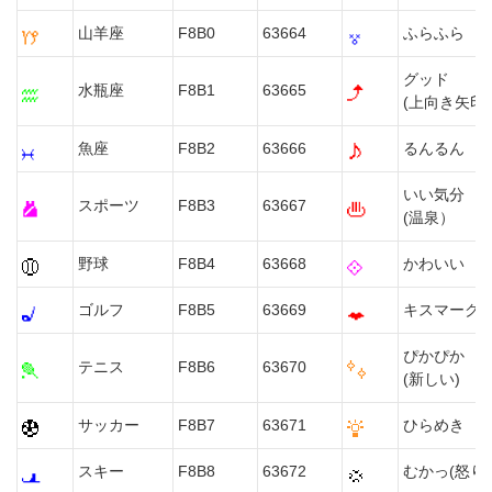
山羊座
F8B0
63664
ふらふら
グッド
水瓶座
F8B1
63665
(上向き矢印)
魚座
F8B2
63666
るんるん
いい気分
スポーツ
F8B3
63667
(温泉）
野球
F8B4
63668
かわいい
ゴルフ
F8B5
63669
キスマーク
ぴかぴか
テニス
F8B6
63670
(新しい)
サッカー
F8B7
63671
ひらめき
スキー
F8B8
63672
むかっ(怒り)