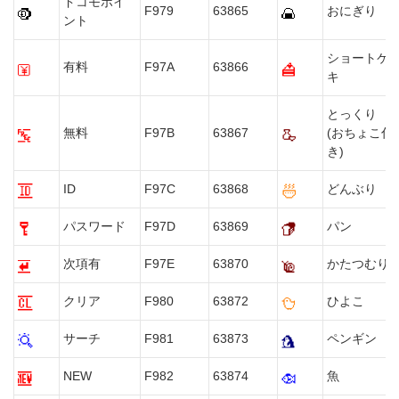
ドコモポイ
F979
63865
おにぎり
ント
ショートケ
有料
F97A
63866
キ
とっくり
無料
F97B
63867
(おちょこ付
き)
ID
F97C
63868
どんぶり
パスワード
F97D
63869
パン
次項有
F97E
63870
かたつむり
クリア
F980
63872
ひよこ
サーチ
F981
63873
ペンギン
NEW
F982
63874
魚