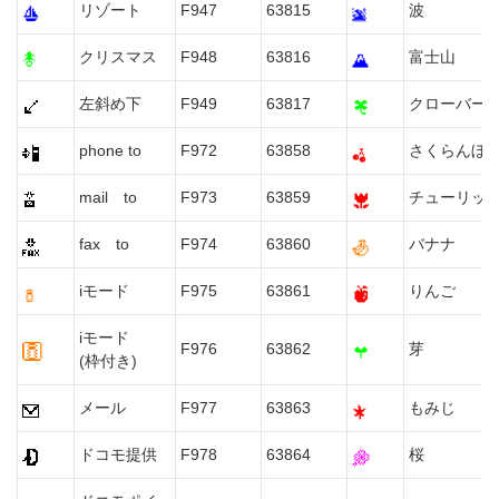
リゾート
F947
63815
波
クリスマス
F948
63816
富士山
左斜め下
F949
63817
クローバー
phone to
F972
63858
さくらんぼ
mail to
F973
63859
チューリッ
fax to
F974
63860
バナナ
iモード
F975
63861
りんご
iモード
F976
63862
芽
(枠付き)
メール
F977
63863
もみじ
ドコモ提供
F978
63864
桜