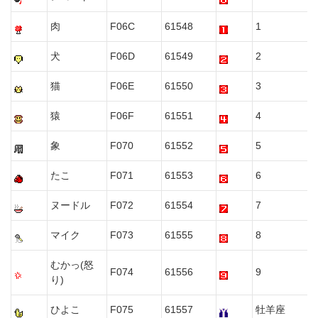
肉
F06C
61548
1
犬
F06D
61549
2
猫
F06E
61550
3
猿
F06F
61551
4
象
F070
61552
5
たこ
F071
61553
6
ヌードル
F072
61554
7
マイク
F073
61555
8
むかっ(怒
F074
61556
9
り)
ひよこ
F075
61557
牡羊座