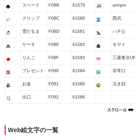
スペード
F08B
61579
am/pm
クリップ
F08C
61580
西武
雪だるま
F08D
61581
ハチ公
ケーキ
F08E
61582
モヤイ
りんご
F08F
61583
三菱東京UFJ
プレゼント
F090
61584
非常口
お金
F091
61585
泣き顔
出口
F092
61586
Web絵文字の一覧