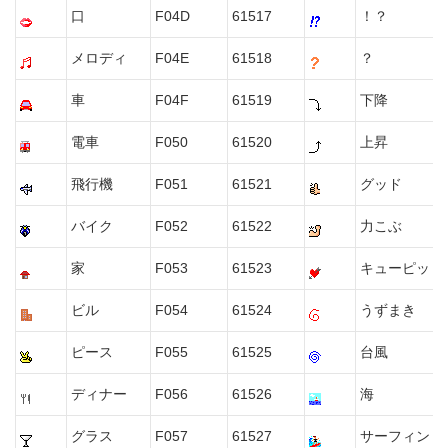
口
F04D
61517
！？
メロディ
F04E
61518
？
車
F04F
61519
下降
電車
F050
61520
上昇
飛行機
F051
61521
グッド
バイク
F052
61522
力こぶ
家
F053
61523
キューピット
ビル
F054
61524
うずまき
ピース
F055
61525
台風
ディナー
F056
61526
海
グラス
F057
61527
サーフィン