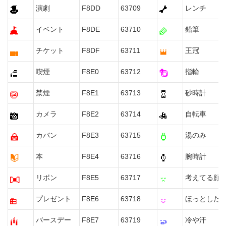
演劇
F8DD
63709
レンチ
イベント
F8DE
63710
鉛筆
チケット
F8DF
63711
王冠
喫煙
F8E0
63712
指輪
禁煙
F8E1
63713
砂時計
カメラ
F8E2
63714
自転車
カバン
F8E3
63715
湯のみ
本
F8E4
63716
腕時計
リボン
F8E5
63717
考えてる顔
プレゼント
F8E6
63718
ほっとした
バースデー
F8E7
63719
冷や汗