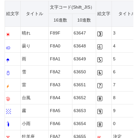
文字コード(Shift_JIS）
絵文字
タイトル
絵文字
タイトル
16進数
10進数
晴れ
F89F
63647
3
曇り
F8A0
63648
4
雨
F8A1
63649
5
雪
F8A2
63650
6
雷
F8A3
63651
7
台風
F8A4
63652
8
霧
F8A5
63653
9
小雨
F8A6
63654
0
牡羊座
F8A7
63655
決定