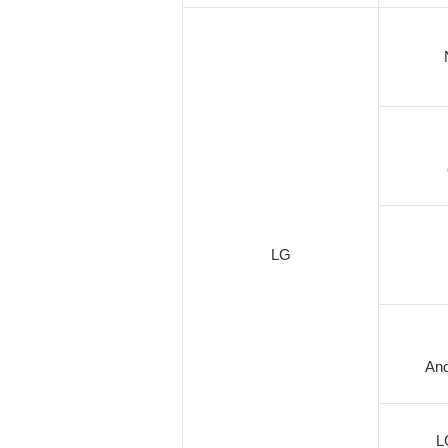
LG
And
L