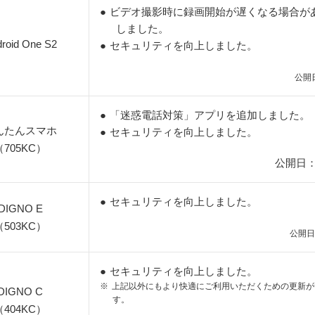
●
ビデオ撮影時に録画開始が遅くなる場合が
しました。
roid One S2
●
セキュリティを向上しました。
公開日
●
「迷惑電話対策」アプリを追加しました。
んたんスマホ
●
セキュリティを向上しました。
（705KC）
公開日：
●
セキュリティを向上しました。
DIGNO E
（503KC）
公開日
●
セキュリティを向上しました。
※
上記以外にもより快適にご利用いただくための更新が
DIGNO C
す。
（404KC）