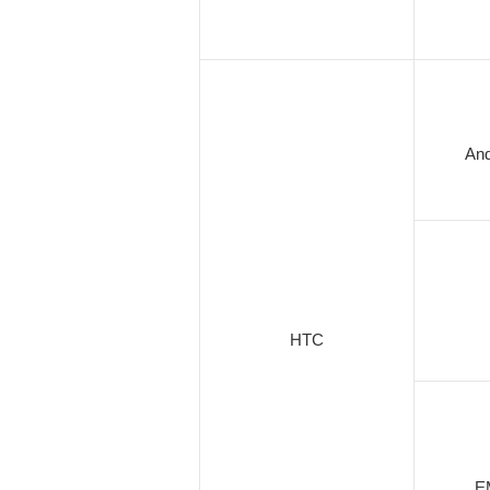
And
HTC
E