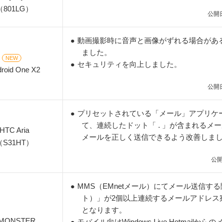
（801LG）
公開日
●
動画撮影時に音声と画像がずれる場合があ
ました。
NEW
●
セキュリティを向上しました。
roid One X2
公開日
●
プリセットされている「メール」アプリケ
て、連続したドット「 . 」が含まれるメ
HTC Aria
メールを正しく送信できるよう改善しま
（S31HT）
公開
●
MMS（EMnetメール）にてメール送信す
ト）」が2個以上連続するメールアドレス
となります。
MONSTER
●
モバイル向けWindows Live Hotmailか