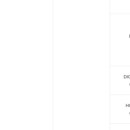
DI
（
H
（