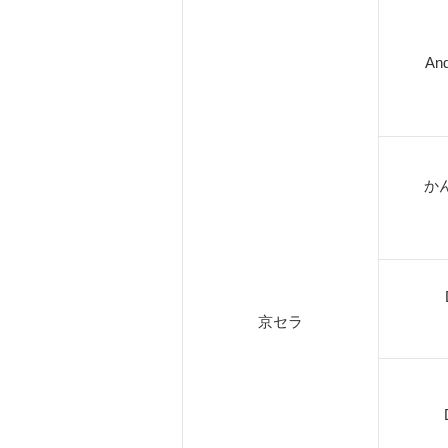
And
か
京セラ