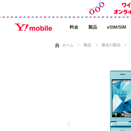
料金
製品
eSIM/SIM
製品
過去の製品
ホーム