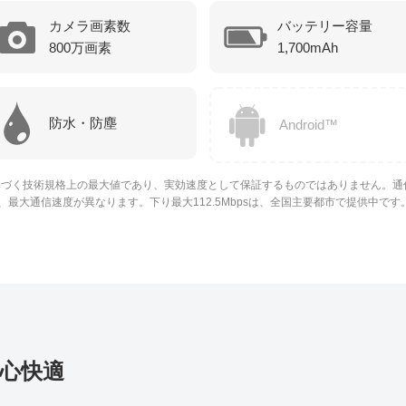
カメラ画素数
バッテリー容量
800万画素
1,700mAh
防水・防塵
Android™
基づく技術規格上の最大値であり、実効速度として保証するものではありません。通
最大通信速度が異なります。下り最大112.5Mbpsは、全国主要都市で提供中です
心快適