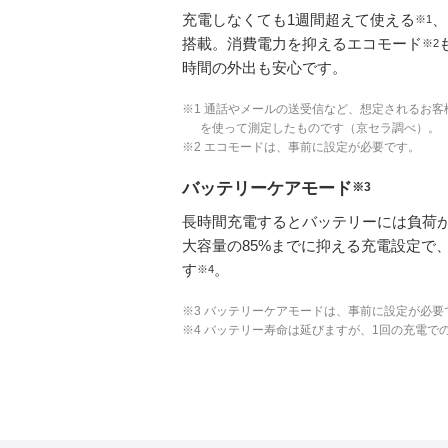
充電しなくても1週間超えて使える
、
※1
搭載。消費電力を抑えるエコモード
※2
時間の外出も安心です。
※1 通話やメールの送受信など、想定されるお
を使って測定したものです（京セラ調べ）。
※2 エコモードは、事前に設定が必要です。
バッテリーケアモード
※3
長時間充電するとバッテリーには負荷
大容量の85%までに抑える充電設定で
す
。
※4
※3 バッテリーケアモードは、事前に設定が必要
※4 バッテリー寿命は延びますが、1回の充電で