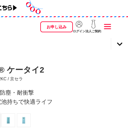
お申し込み
ログイン
法人ご契約
O® ケータイ2
2KC / 京セラ
防塵・耐衝撃
電池持ちで快適ライフ