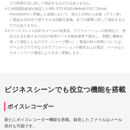
どの利用方法に対して保証するものではありません。
※2 米国国防総省が制定したMIL-STD-810G Method 516.7:Shock-
ProcedureⅣに準拠した規格において、高さ1.22mから合板（ラワン材）
に製品を26方向で落下させる試験を実施。全ての衝撃に対して保証するも
のではありません。
※3 ディスプレイの点灯やメールの送受信、アプリケーションの使用など、想
定されるお客さまの1日の使用ケースを独自基準で策定し、実際に機種を
使って測定したものです（シャープ調べ）。電池の持ち時間については、
ゲームやブラウザなどのアプリケーションの動作および電話、メールなど
のネットワーク通信により大きく変動します。
ビジネスシーンでも役立つ機能を搭載
ボイスレコーダー
新たにボイスレコーダー機能を搭載。録音したファイルはメール
添付も可能です。