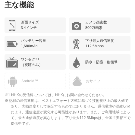
主な機能
画面サイズ
カメラ画素数
3.4インチ
800万画素
バッテリー容量
下り最大通信速度
1,680mAh
112.5Mbps
ワンセグ
※1
防水・防塵・耐衝撃
（視聴のみ）
Android™
おサイフ
※1 NHKの受信料については、NHKにお問い合わせください。
※ 記載の通信速度は、ベストエフォート方式に基づく技術規格上の最大値で
あり、実効速度として保証するものではありません。通信環境や混雑状況
により、通信速度が変化する可能性があります。また、ご利用地域によっ
て、最大通信速度が異なります。下り最大112.5Mbpsは、全国主要都市で
提供中です。