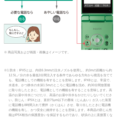
※ 商品写真および画面・画像はイメージです。
※1 防水：IPX5とは、内径6.3mmの注水ノズルを使用し、約3mの距離から約
12.5L／分の水を最低3分間注入する条件であらゆる方向から噴流を当てて
も、電話機としての機能を有することを意味します。IPX8とは、常温で、
水道水、かつ静水の水深1.5mのところに電話機を沈め、約30分間放置後
に取り出したときに、電話機としての機能を有することを意味します。高
温のお湯や冷水につけたり、高温のお湯や冷水をかけたりしないでくださ
い。防じん：IP5Xとは、直径75μm以下の塵埃（じんあい）が入った装置
に電話機を8時間入れて攪拌（かくはん）させ、取り出したときに電話機
の機能を有し、かつ安全に維持することを意味します。本商品の防じん性
能はIP5X相当の保護度合いを保証するものであり、砂浜の上に直接置くな