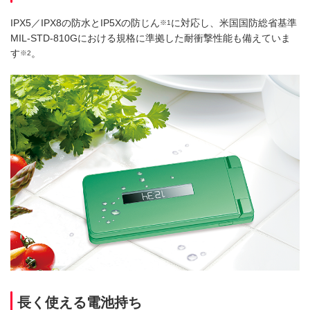
IPX5／IPX8の防水とIP5Xの防じん
に対応し、米国国防総省基準
※1
MIL-STD-810Gにおける規格に準拠した耐衝撃性能も備えていま
す
。
※2
長く使える電池持ち