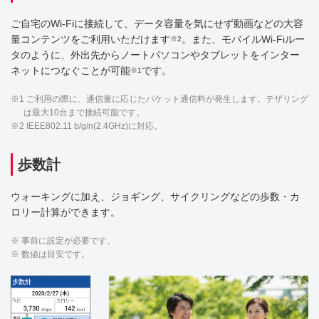
ご自宅のWi-Fiに接続して、データ容量を気にせず動画などの大容
量コンテンツをご利用いただけます
。また、モバイルWi-Fiルー
※2
タのように、外出先からノートパソコンやタブレットをインター
ネットにつなぐことが可能
です。
※1
※1 ご利用の際に、通信量に応じたパケット通信料が発生します。テザリング
は最大10台まで接続可能です。
※2 IEEE802.11 b/g/n(2.4GHz)に対応。
歩数計
ウォーキングに加え、ジョギング、サイクリングなどの歩数・カ
ロリー計算ができます。
※ 事前に設定が必要です。
※ 数値は目安です。