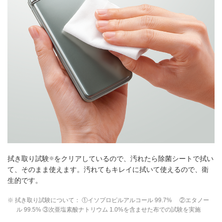
拭き取り試験
をクリアしているので、汚れたら除菌シートで拭い
※
て、そのまま使えます。汚れてもキレイに拭いて使えるので、衛
生的です。
※ 拭き取り試験について： ①イソプロピルアルコール 99.7% ②エタノー
ル 99.5% ③次亜塩素酸ナトリウム 1.0%を含ませた布での試験を実施