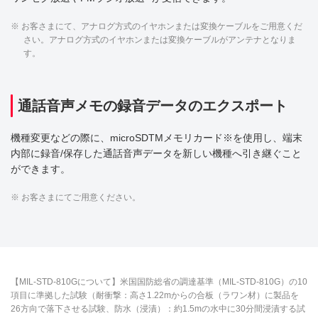
※ お客さまにて、アナログ方式のイヤホンまたは変換ケーブルをご用意くだ
さい。アナログ方式のイヤホンまたは変換ケーブルがアンテナとなりま
す。
通話音声メモの録音データのエクスポート
機種変更などの際に、microSDTMメモリカード※を使用し、端末
内部に録音/保存した通話音声データを新しい機種へ引き継ぐこと
ができます。
※ お客さまにてご用意ください。
【MIL-STD-810Gについて】米国国防総省の調達基準（MIL-STD-810G）の10
項目に準拠した試験（耐衝撃：高さ1.22mからの合板（ラワン材）に製品を
26方向で落下させる試験、防水（浸漬）：約1.5mの水中に30分間浸漬する試