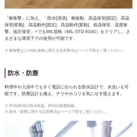
「耐衝撃」に加え、「防水[浸漬]、耐振動、高温保管[固定]、高温
保管[変動]、高温動作[固定]、高温動作[変動]、低温保管、温度衝
撃、低圧保管」
でもMIL規格（MIL-STD-810G）をクリアし、さ
※
まざまな環境下での使用が可能です。
※ 耐衝撃などのMIL規格に関する注意事項はページ下部をご覧ください。
防水・防塵
料理中や入浴中でもすぐ電話に出られる防水設計で、水洗いも可
能です。防塵設計も備え、チリやホコリを気にせず使えます。
※ IPX5/IPX8の防水性能。IP5Xの防塵性能。
※ 防水・防塵に関する注意事項はページ下部をご覧ください。