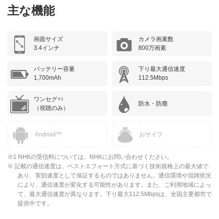
主な機能
画面サイズ
カメラ画素数
3.4インチ
800万画素
バッテリー容量
下り最大通信速度
1,700mAh
112.5Mbps
ワンセグ
※1
防水・防塵
（視聴のみ）
Android™
おサイフ
※1 NHKの受信料については、NHKにお問い合わせください。
※ 記載の通信速度は、ベストエフォート方式に基づく技術規格上の最大値で
あり、実効速度として保証するものではありません。通信環境や混雑状況
により、通信速度が変化する可能性があります。また、ご利用地域によっ
て、最大通信速度が異なります。下り最大112.5Mbpsは、全国主要都市で
提供中です。