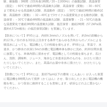
験、耐振動：3時間（3方向各1時間／20～2,000Hz）の振動試験、高温保管
（固定）：60℃で連続4時間の高温耐久試験、高温保管（変動）：30～60℃
まで変化させる高温耐久試験、高温動作（固定）：50℃で連続3時間の動作試
験、高温動作（変動）：32～49℃まで3サイクル温度変化させる動作試験、低
温保管：－30℃で連続4時間の低温耐久試験、温度衝撃：－21～50℃の急激
な温度変化で連続3時間の温度耐久試験、低圧保管：連続2時間（57.2kPa/高
度約4,572m相当）の低圧保管試験）を実施しています。
【防水について】IPX5とは、内径6.3mmのノズルを用いて、約3mの距離から
約12.5L／分の水を3分以上注水する条件であらゆる方向からのノズルによる
噴流水によっても、電話機としての性能を保ちます。IPX8とは、常温で、水
道水、かつ静水の水深1.5mの水槽に電話機本体を静かに沈め、約30分間水底
に放置しても、本体内部に浸水せず、電話機としての性能を保ちます。石け
ん、洗剤、調味料、ジュース、海水など水道水以外のものを、かけたり浸け
たりしないでください。また、高温のお湯や冷水に浸けたり、かけたりしな
いでください。
【防塵について】IP5Xとは、直径75μm以下の塵埃（じんあい）が入った装置
に電話機を8時間入れて撹拌（かくはん）させ、取り出したときに電話機の機
能を有し、かつ安全に維持することを意味します。砂浜などの上に置かない
でください。