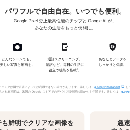
パワフルで自由自在。
いつでも便利。
Google Pixel 史上最高性能の
チップと Google AI が、
あなたの生活をもっと便利に。
どんなシーンでも、
通話スクリーニング、
あなたとデータを
美しい写真と動画を。
翻訳など、毎日の生活に
しっかりと保護。
1
役立つ機能を搭載
。
リーニングは国や言語によっては利用できない場合があります。詳しくは、
g.co/pixel/callassist
を
ートが提供される期間は、米国の Google ストアでのデバイス販売開始日から 7 年間です。詳しくは、
g.co/p
でも鮮明で
クリアな画像を
急