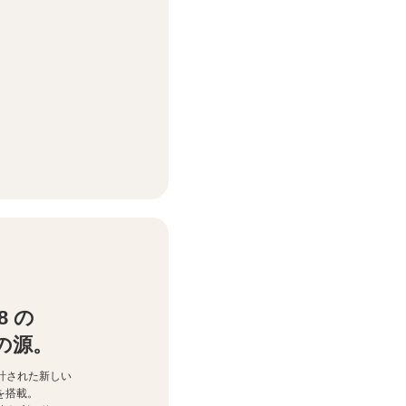
 8 の
の源。
計
された新しい
を搭載。