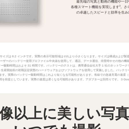
最先端の写真と動画
の機能や一日
3
各種
スマート機能を実現します
。さ
の卓越したスピードと
効率を生み
サイズは 6.2 インチです。実際の表示可能領域はそれより小さくなります。サイズは構成および製
ixel ユーザーのバッテリー使用プロファイル中央値を使用して、通話、データ通信、待受時やその他の
ー駆動時間はおよそ 31 時間です。バッテリーのテストは、携帯通信会社大手 1 社のネットワーク
州で、生産開始前の初期設定状態のハードウェアおよびソフトウェアを使用して実施しました。バッテリ
ます。実際のバッテリー駆動時間はこれより短くなる可能性があります。有線での急速充電の速度（最
を前提としています。実際の速度は遅くなる可能性があります。アダプターは別売りです。 3 Google
像以上に
美しい写