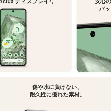
1
Actua ディスプレイ
。
安心
バッ
傷や水に負けない、
耐久性に
優れた素材。