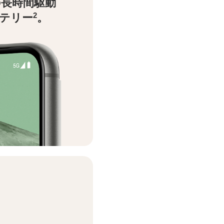
の長時間駆動
2
テリー
。