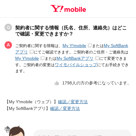
契約者に関する情報（氏名、住所、連絡先）はどこ
で確認・変更できますか？
My Y!mobile
My SoftBank
ご契約者に関する情報は、
または
アプリ
にてご確認できます。ご契約者のご住所・ご連絡先は
My Y!mobile
My SoftBankアプリ
または
にて変更できま
ワイモバイルショップ
す。ご契約者の変更は
にてお手続きでき
ます。
1798
人の方の参考になっています。
【My Y!mobile（ウェブ）】
確認／変更方法
【My SoftBankアプリ】
確認／変更方法