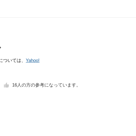
。
p）については、
Yahoo!
16
人の方の参考になっています。