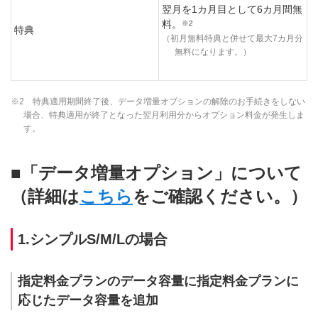
翌月を1カ月目として6カ月間無
料。
※2
特典
（初月無料特典と併せて最大7カ月分
無料になります。）
※2 特典適用期間終了後、データ増量オプションの解除のお手続きをしない
場合、特典適用が終了となった翌月利用分からオプション料金が発生しま
す。
■「データ増量オプション」について
（詳細は
こちら
をご確認ください。）
1.シンプルS/M/Lの場合
指定料金プランのデータ容量に指定料金プランに
応じたデータ容量を追加