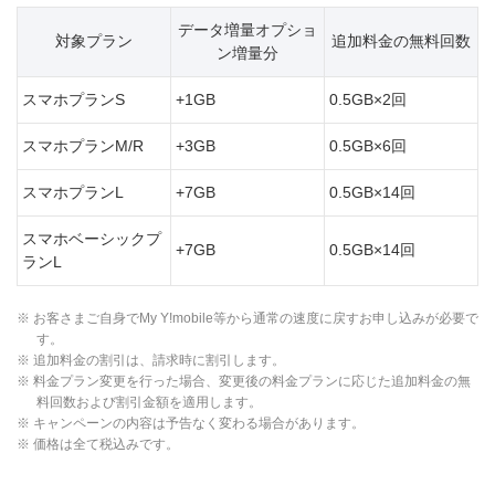
データ増量オプショ
対象プラン
追加料金の無料回数
ン増量分
スマホプランS
+1GB
0.5GB×2回
スマホプランM/R
+3GB
0.5GB×6回
スマホプランL
+7GB
0.5GB×14回
スマホベーシックプ
+7GB
0.5GB×14回
ランL
※ お客さまご自身でMy Y!mobile等から通常の速度に戻すお申し込みが必要で
す。
※ 追加料金の割引は、請求時に割引します。
※ 料金プラン変更を行った場合、変更後の料金プランに応じた追加料金の無
料回数および割引金額を適用します。
※ キャンペーンの内容は予告なく変わる場合があります。
※ 価格は全て税込みです。