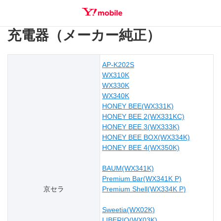
充電器（メーカー純正）
SEARCH
AP-K202S
WX310K
WX330K
WX340K
HONEY BEE(WX331K)
HONEY BEE 2(WX331KC)
HONEY BEE 3(WX333K)
HONEY BEE BOX(WX334K)
HONEY BEE 4(WX350K)
BAUM(WX341K)
Premium Bar(WX341K P)
京セラ
Premium Shell(WX334K P)
Sweetia(WX02K)
LIBERIO(WX03K)