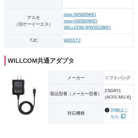
nine.(WS009KE)
アスモ
nine+(WS009KE)
（旧ケーイーエス）
WILLCOM 9(WS018KE)
TJC
WX01TJ
WILLCOM共通アダプタ
メーカー
ソフトバンク
ZSDAY1
製品型番（​メーカー型番）
(AC01-MU-K)
詳細はこ
対応機種
ちら