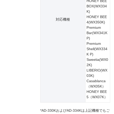
HONEY BEE
BOX(WX334
K)
HONEY BEE
対応機種
4(WX350K)
Premium
Bar(WX341K
P)
Premium
Shell(WX334
K P)
Sweetia(WX0
2K)
LIBERIO(WX
03K)
Casablanca
（WX05K）
HONEY BEE
5（WX07K）
*AD-330KおよびAD-334Kは上記機種でもご