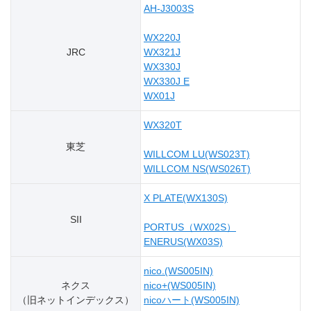
AH-J3003S
WX220J
JRC
WX321J
WX330J
WX330J E
WX01J
WX320T
東芝
WILLCOM LU(WS023T)
WILLCOM NS(WS026T)
X PLATE(WX130S)
SII
PORTUS（WX02S）
ENERUS(WX03S)
nico.(WS005IN)
ネクス
nico+(WS005IN)
（旧ネットインデックス）
nicoハート(WS005IN)