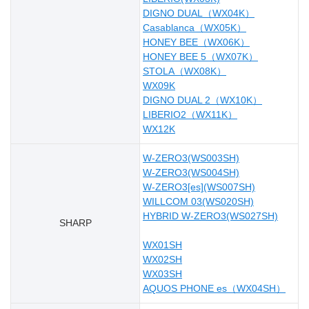
DIGNO DUAL（WX04K）
Casablanca（WX05K）
HONEY BEE（WX06K）
HONEY BEE 5（WX07K）
STOLA（WX08K）
WX09K
DIGNO DUAL 2（WX10K）
LIBERIO2（WX11K）
WX12K
W-ZERO3(WS003SH)
W-ZERO3(WS004SH)
W-ZERO3[es](WS007SH)
WILLCOM 03(WS020SH)
HYBRID W-ZERO3(WS027SH)
SHARP
WX01SH
WX02SH
WX03SH
AQUOS PHONE es（WX04SH）