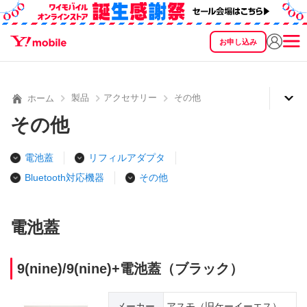
お申し込み
SEARCH
料金
製品
サービス
サポート
eSIM/SIM
製品
アクセサリー
その他
ホーム
その他
電池蓋
リフィルアダプタ
Bluetooth対応機器
その他
電池蓋
9(nine)/9(nine)+電池蓋（ブラック）
メーカー
アスモ（旧ケーイーエス）