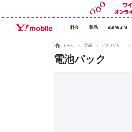
料金
製品
eSIM/SIM
製品
アクセサリー
ホーム
電池パック