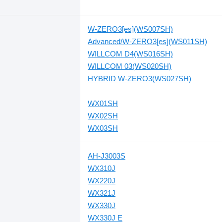
W-ZERO3[es](WS007SH)
Advanced/W-ZERO3[es](WS011SH)
WILLCOM D4(WS016SH)
WILLCOM 03(WS020SH)
HYBRID W-ZERO3(WS027SH)
WX01SH
WX02SH
WX03SH
AH-J3003S
WX310J
WX220J
WX321J
WX330J
WX330J E