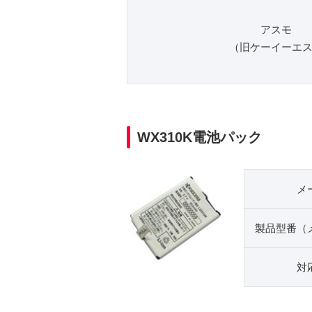
アスモ
（旧ケーイーエ
WX310K電池パック
メ
製品型番（
対