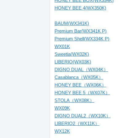
HONEY BEE BOX(WX334K)
HONEY BEE 4(WX350K)
BAUM(WX341K)
Premium Bar(WX341K P)
Premium Shell(WX334K P)
WX01K
Sweetia(WX02K)
LIBERIO(WX03K)
DIGNO DUAL（WX04K）
Casablanca（WX05K）
HONEY BEE（WX06K）
HONEY BEE 5（WX07K）
STOLA（WX08K）
WX09K
DIGNO DUAL2（WX10K）
LIBERIO2（WX11K）
WX12K