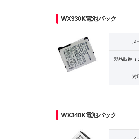
WX330K電池パック
メ
製品型番（
対
WX340K電池パック
メ