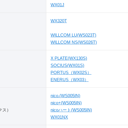
WX01J
WX320T
WILLCOM LU(WS023T)
WILLCOM NS(WS026T)
X PLATE(WX130S)
SOCIUS(WX01S)
PORTUS（WX02S）
ENERUS（WX03）
nico.(WS005IN)
nico+(WS005IN)
クス）
nicoハート(WS005IN)
WX01NX