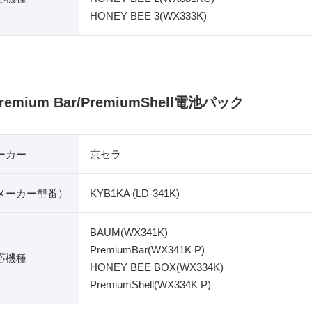
HONEY BEE 3(WX333K)
remium Bar/PremiumShell電池パック
ーカー
京セラ
​メーカー型番）
KYB1KA (LD-341K)
BAUM(WX341K)
PremiumBar(WX341K P)
応機種
HONEY BEE BOX(WX334K)
PremiumShell(WX334K P)