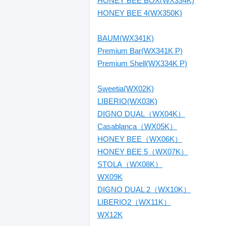
HONEY BEE BOX(WX334K)
HONEY BEE 4(WX350K)
BAUM(WX341K)
Premium Bar(WX341K P)
Premium Shell(WX334K P)
Sweetia(WX02K)
LIBERIO(WX03K)
DIGNO DUAL（WX04K）
Casablanca（WX05K）
HONEY BEE（WX06K）
HONEY BEE 5（WX07K）
STOLA（WX08K）
WX09K
DIGNO DUAL 2（WX10K）
LIBERIO2（WX11K）
WX12K