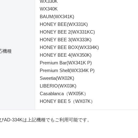
WX330K
WX340K
BAUM(WX341K)
HONEY BEE(WX331K)
HONEY BEE 2(WX331KC)
HONEY BEE 3(WX333K)
HONEY BEE BOX(WX334K)
応機種
HONEY BEE 4(WX350K)
Premium Bar(WX341K P)
Premium Shell(WX334K P)
Sweetia(WX02K)
LIBERIO(WX03K)
Casablanca（WX05K）
HONEY BEE 5（WX07K）
およびAD-334Kは上記機種でもご利用可能です。