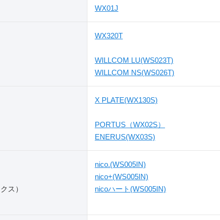
WX01J
WX320T
WILLCOM LU(WS023T)
WILLCOM NS(WS026T)
X PLATE(WX130S)
PORTUS（WX02S）
ENERUS(WX03S)
nico.(WS005IN)
nico+(WS005IN)
ックス）
nicoハート(WS005IN)