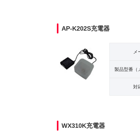
AP-K202S充電器
メ
製品型番（
対
WX310K充電器