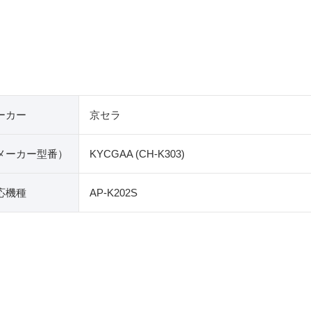
ーカー
京セラ
​メーカー型番）
KYCGAA (CH-K303)
応機種
AP-K202S