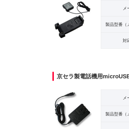
メ
製品型番（
対
京セラ製電話機用microUS
メ
製品型番（