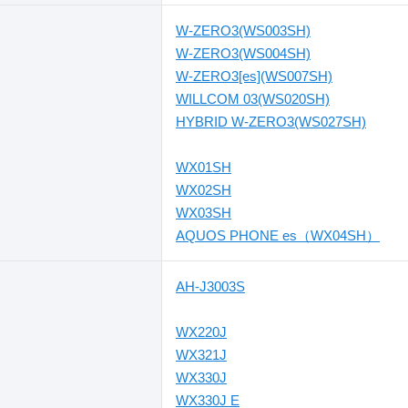
W-ZERO3(WS003SH)
W-ZERO3(WS004SH)
W-ZERO3[es](WS007SH)
WILLCOM 03(WS020SH)
HYBRID W-ZERO3(WS027SH)
WX01SH
WX02SH
WX03SH
AQUOS PHONE es（WX04SH）
AH-J3003S
WX220J
WX321J
WX330J
WX330J E