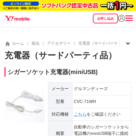
お申し込み
SEARCH
料金
製品
サービス
サポート
eSIM/SIM
製品
アクセサリー
充電器（サードパーティ品）
ホーム
充電器（サードパーティ品）
シガーソケット充電器(miniUSB)
メーカー
グルマンディーズ
型番
CVC-71WH
対応機種
こちら
をご確認ください
自動車のシガーソケットから
概要
電話機のminiUSB端子に接続