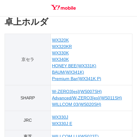
卓上ホルダ
SEARCH
WX320K
WX320KR
WX330K
京セラ
WX340K
HONEY BEE(WX331K)
BAUM(WX341K)
Premium Bar(WX341K P)
W-ZERO3[es](WS007SH)
SHARP
Advanced/W-ZERO3[es](WS011SH)
WILLCOM 03(WS020SH)
WX330J
JRC
WX330J E
東芝
WILLCOM LU(WS023T)