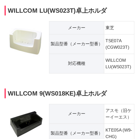
WILLCOM LU(WS023T)卓上ホルダ
メーカー
東芝
TSE07A
製品型番（​メーカー型番）
(CGW023T)
WILLCOM
対応機種
LU(WS023T)
WILLCOM 9(WS018KE)卓上ホルダ
アスモ（旧ケ
メーカー
ーイーエス）
KTE05A (W9-
製品型番（​メーカー型番）
CHG)