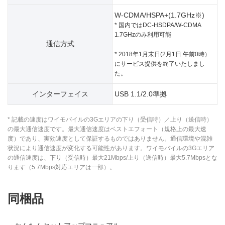
W-CDMA/HSPA+(1.7GHz※)
* 国内ではDC-HSDPA/W-CDMA
1.7GHzのみ利用可能
通信方式
* 2018年1月末日(2月1日 午前0時）
にサービス提供を終了いたしまし
た。
インターフェイス
USB 1.1/2.0準拠
* 記載の速度はワイモバイルの3Gエリアの下り（受信時）／上り（送信時）
の最大通信速度です。最大通信速度はベストエフォート（規格上の最大速
度）であり、実効速度として保証するものではありません。通信環境や混雑
状況により通信速度が変化する可能性があります。ワイモバイルの3Gエリア
の通信速度は、下り（受信時）最大21Mbps/上り（送信時）最大5.7Mbpsとな
ります（5.7Mbps対応エリアは一部）。
同梱品