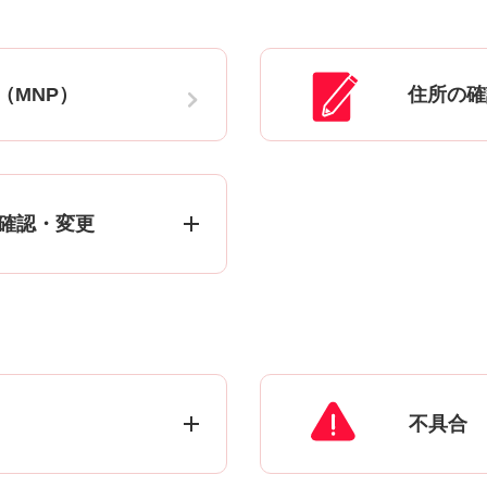
（MNP）
住所の確
確認・変更
不具合