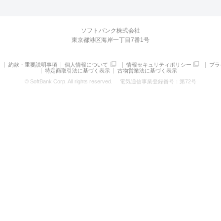
ソフトバンク株式会社
東京都港区海岸一丁目7番1号
約款・重要説明事項
個人情報について
情報セキュリティポリシー
プラ
特定商取引法に基づく表示
古物営業法に基づく表示
© SoftBank Corp. All rights reserved.
電気通信事業登録番号：第72号